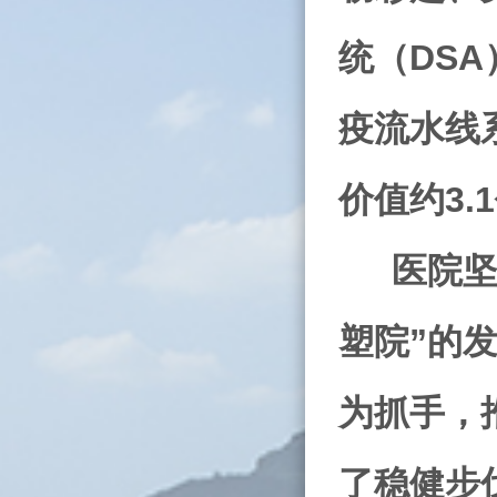
统（
DSA
疫流水线
价值约
3.1
医院坚
塑院”的
为抓手，
了稳健步