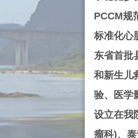
PCCM规
标准化心
东省首批
和新生儿
验、医学
设立在我
瘤科
)
、泰