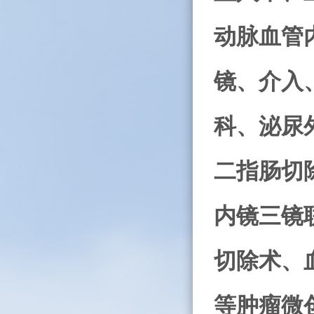
动脉血管
镜、介入
科、泌尿
二指肠切
内镜三镜
切除术、
等肿瘤微