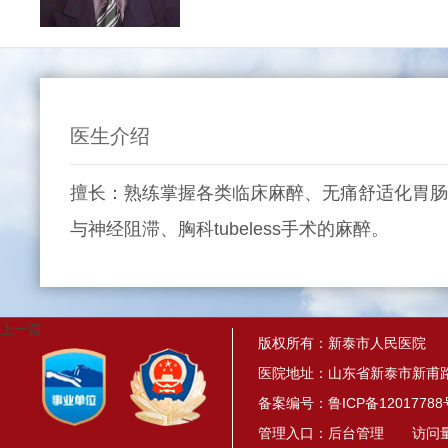
医生介绍
擅长：熟练掌握各类临床麻醉、无痛舒适化胃肠
与神经阻滞、胸科tubeless手术的麻醉。
上一篇
版权所有：新泰市人民医院
医院地址：山东省新泰市新甫路
备案编号：
鲁ICP备12017788
管理入口：
后台管理
访问量： 