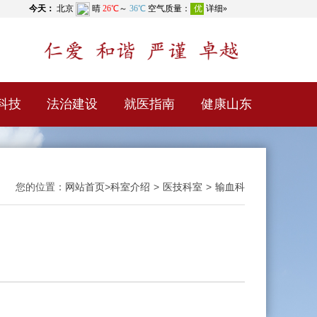
科技
法治建设
就医指南
健康山东
您的位置：
网站首页
>
科室介绍
>
医技科室
>
输血科