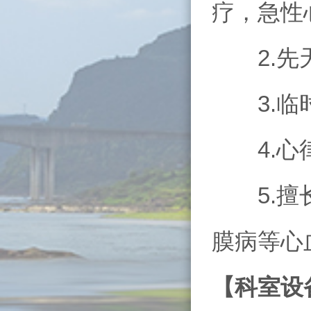
疗，急性
2.先天
3.临时
4.心律
5.擅长
膜病等心
【科室设