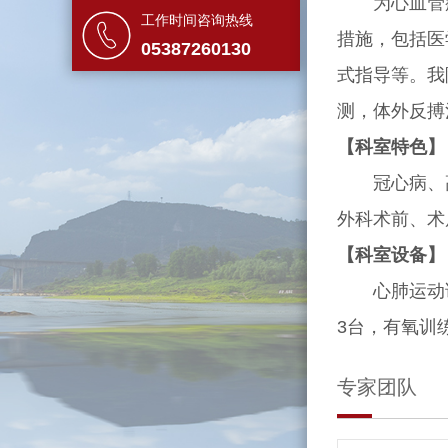
为心血管疾病
工作时间咨询热线
措施，包括医
05387260130
式指导等。我
测，体外反搏
【科室特色】
冠心病、高血
外科术前、术
【科室设备】
心肺运动试验
3台，有氧训
专家团队