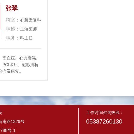
张翠
科室：
心脏康复科
职称：
主治医师
职务：
科主任
、高血压、心力衰竭、
、PCI术后、冠脉搭桥
诊疗及康复。
院
工作时间咨询热线：
05387260130
甫路1329号
788号-1