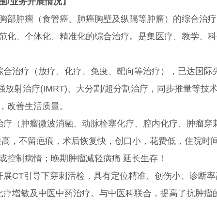
围/业务开展情况】
肿瘤（食管癌、肺癌胸壁及纵隔等肿瘤）的综合治疗。
范化、个体化、精准化的综合治疗。是集医疗、教学、科
治疗（放疗、化疗、免疫、靶向等治疗），已达国际先
调强放射治疗(IMRT)、大分割/超分割治疗，同步推量等
，改善生活质量。
（肿瘤微波消融、动脉栓塞化疗、腔内化疗、肿瘤穿刺
性高，不留疤痕，术后恢复快，创口小，花费低，住院时
或控制病情；晚期肿瘤减轻病痛 延长生存！
CT引导下穿刺活检，具有定位精准、创伤小、诊断率
疗增敏及中医中药治疗。与中医科联合，提高了抗肿瘤的