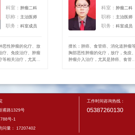
科室：
科室：
肿瘤二科
肿瘤二科
职称：
职称：
主治医师
主治医师
职务：
职务：
科室成员
科室成员
种恶性肿瘤的化疗、放
擅长：肺癌、食管癌、消化道肿瘤
治疗、免疫治疗、肿瘤
胸部恶性肿瘤的化疗，放疗，免疫
疗等相关治疗，尤其在
肿瘤介入治疗，尤其是肺癌、食管
、纵隔肿瘤等胸部肿瘤
等恶性肿瘤的放化疗及靶向治疗和
和治疗方面有较深造
息治疗。
院
工作时间咨询热线：
05387260130
甫路1329号
788号-1
量： 17207402