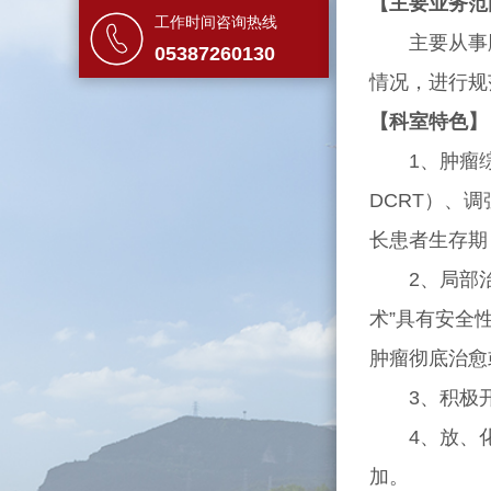
【主要业务范
工作时间咨询热线
主要从事胸部
05387260130
情况，进行规
【科室特色】
1、肿瘤综合
DCRT）、
长患者生存期
2、局部治疗
术”具有安全
肿瘤彻底治愈
3、积极开展
4、放、化
加。