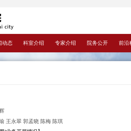
闻动态
科室介绍
专家介绍
院务公开
前沿
辉
王永翠 郭孟晓 陈梅 陈琪