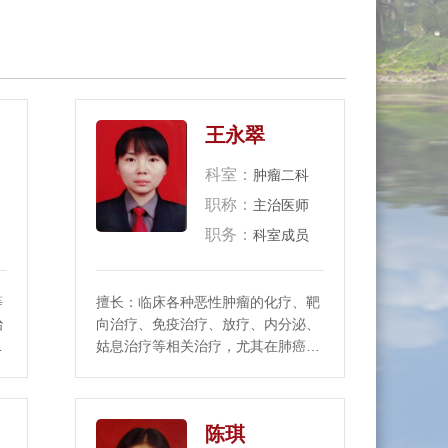
王永翠
科室：
肿瘤二科
职称：
主治医师
职务：
科室成员
等
擅长：临床各种恶性肿瘤的化疗、靶
治
向治疗、免疫治疗、放疗、内分泌、
其
姑息治疗等相关治疗，尤其在肺癌、
疗
食管癌、纵隔肿瘤等胸部肿瘤的诊
断、放化疗、免疫、靶向治疗方面。
陈琪