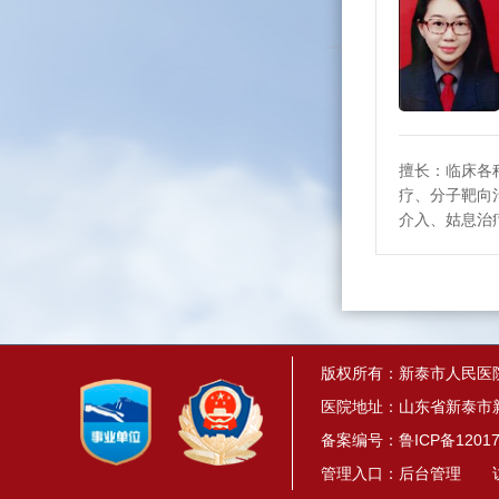
擅长：临床各
疗、分子靶向
介入、姑息治
肺癌、食管癌
的预防、诊断
诣。
版权所有：新泰市人民医
医院地址：山东省新泰市新
备案编号：
鲁ICP备12017
管理入口：
后台管理
访问