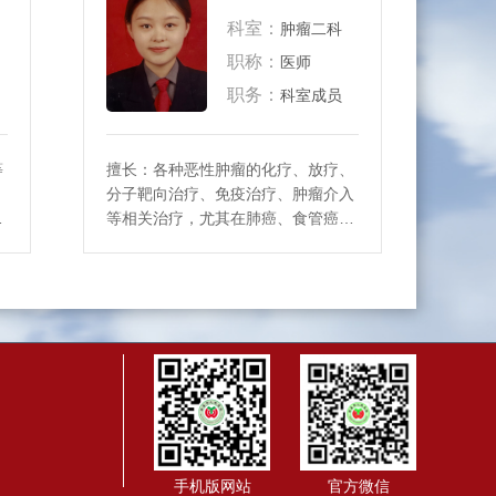
科室：
肿瘤二科
职称：
医师
职务：
科室成员
等
擅长：各种恶性肿瘤的化疗、放疗、
、
分子靶向治疗、免疫治疗、肿瘤介入
癌
等相关治疗，尤其在肺癌、食管癌等
姑
胸部肿瘤的预防、诊断和治疗方面有
较深造诣。
手机版网站
官方微信