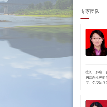
专家团队
擅长：肺癌、
胸部恶性肿瘤
疗、免疫治疗
癌等恶性肿瘤
姑息治疗。已发