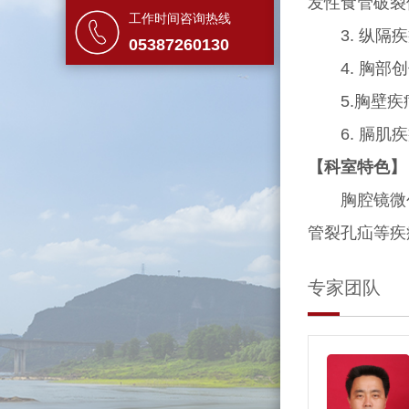
发性食管破裂
工作时间咨询热线
3. 纵隔疾
05387260130
4. 胸部创
5.胸壁疾病
6. 膈肌疾
【科室特色】
胸腔镜微创
管裂孔疝等疾
专家团队