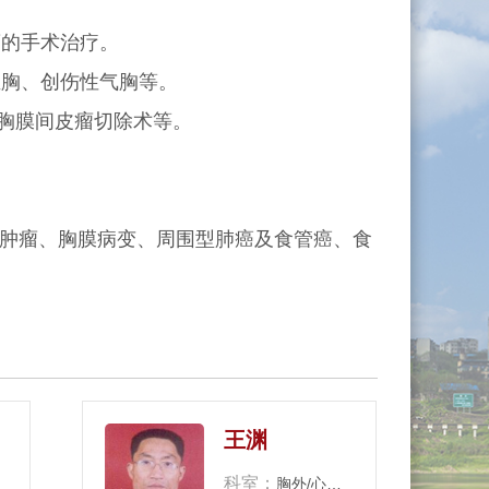
瘤的手术治疗。
血胸、创伤性气胸等。
胸膜间皮瘤切除术等。
肿瘤、胸膜病变、周围型肺癌及食管癌、食
王渊
科室：
胸外/心脏大血管外科