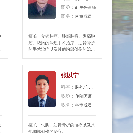
职称：
副主任医师
职务：
科室成员
肿
擅长：食管肿瘤、肺部肿瘤、纵膈肿
术
瘤、脓胸的常规手术治疗、肋骨骨折
他
的手术治疗以及其他胸部创伤的治
疗。
张以宁
科室：
胸外/心脏大血管外科
职称：
住院医师
职务：
科室成员
微
擅长：气胸、肋骨骨折的治疗以及其
以
他胸部创伤的治疗。