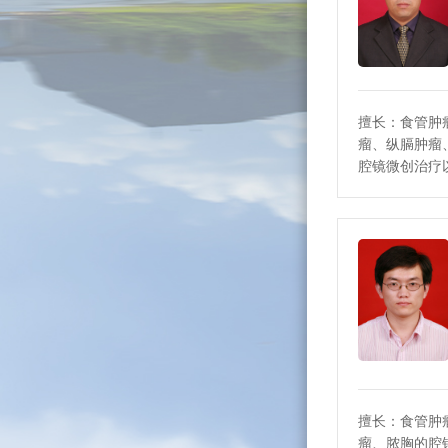
擅长：食管肿
瘤、纵膈肿瘤
腔镜微创治疗
对胸部危重病
床经验。
擅长：食管肿
瘤、脓胸的腔