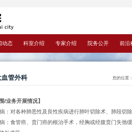
闻动态
科室介绍
专家介绍
院务公开
前沿
大血管外科
您的位置
围/业务开展情况】
病：对各种肺恶性及良性疾病进行肺叶切除术、肺段切
病：食管癌、贲门癌的根治手术，经胸或经腹贲门失弛缓症改