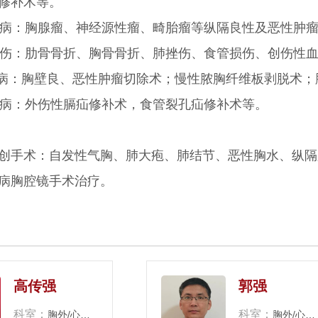
修补术等。
病：胸腺瘤、神经源性瘤、畸胎瘤等纵隔良性及恶性肿
伤：肋骨骨折、胸骨骨折、肺挫伤、食管损伤、创伤性
：胸壁良、恶性肿瘤切除术；慢性脓胸纤维板剥脱术；
病：外伤性膈疝修补术，食管裂孔疝修补术等。
手术：自发性气胸、肺大疱、肺结节、恶性胸水、纵隔
病胸腔镜手术治疗。
高传强
郭强
科室：
科室：
胸外/心脏大血管外科
胸外/心脏大血管外科