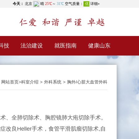
科技
法治建设
就医指南
健康山东
：
网站首页
>
科室介绍
>
外科系统
>
胸外/心脏大血管外科
除术、全肺切除术、胸腔镜肺大疱切除手术。
良Heller手术，食管平滑肌瘤切除术,自