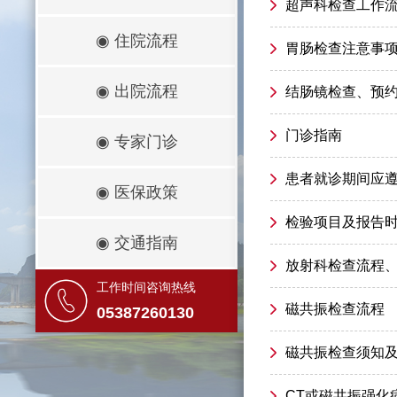
超声科检查工作
◉
住院流程
胃肠检查注意事
◉
出院流程
结肠镜检查、预
门诊指南
◉
专家门诊
患者就诊期间应
◉
医保政策
检验项目及报告
◉
交通指南
放射科检查流程
工作时间咨询热线
磁共振检查流程
05387260130
磁共振检查须知
CT或磁共振强化